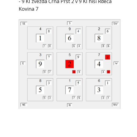
- 9 KI zvezda Črna Prst 2 v 9 KI hiši Rdeča
Kovina 7