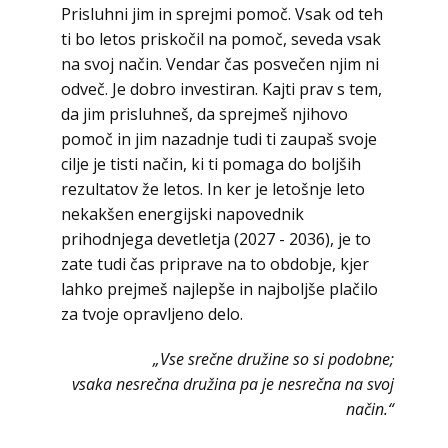
Prisluhni jim in sprejmi pomoč. Vsak od teh
ti bo letos priskočil na pomoč, seveda vsak
na svoj način. Vendar čas posvečen njim ni
odveč. Je dobro investiran. Kajti prav s tem,
da jim prisluhneš, da sprejmeš njihovo
pomoč in jim nazadnje tudi ti zaupaš svoje
cilje je tisti način, ki ti pomaga do boljših
rezultatov že letos. In ker je letošnje leto
nekakšen energijski napovednik
prihodnjega devetletja (2027 - 2036), je to
zate tudi čas priprave na to obdobje, kjer
lahko prejmeš najlepše in najboljše plačilo
za tvoje opravljeno delo.
„Vse srečne družine so si podobne;
vsaka nesrečna družina pa je nesrečna na svoj
način.“