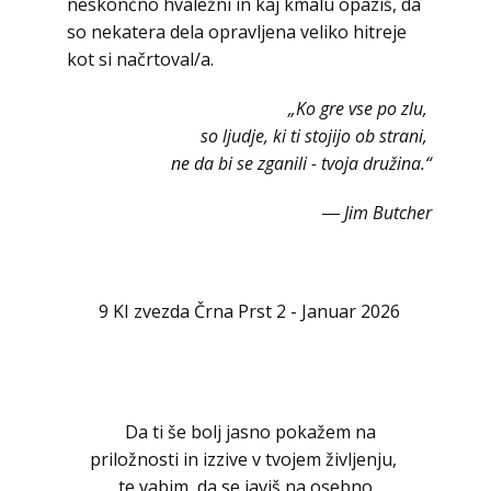
neskončno hvaležni in kaj kmalu opaziš, da
so nekatera dela opravljena veliko hitreje
kot si načrtoval/a.
„Ko gre vse po zlu,
so ljudje, ki ti stojijo ob strani,
ne da bi se zganili - tvoja družina.“
― Jim Butcher
9 KI zvezda Črna Prst 2 - Januar 2026
Da ti še bolj jasno pokažem na
priložnosti in izzive v tvojem življenju,
te vabim, da se javiš na osebno