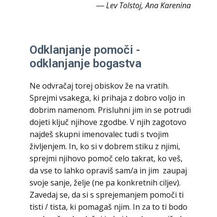
― Lev Tolstoj, Ana Karenina
Odklanjanje pomoči -
odklanjanje bogastva
Ne odvračaj torej obiskov že na vratih.
Sprejmi vsakega, ki prihaja z dobro voljo in
dobrim namenom. Prisluhni jim in se potrudi
dojeti ključ njihove zgodbe. V njih zagotovo
najdeš skupni imenovalec tudi s tvojim
življenjem. In, ko si v dobrem stiku z njimi,
sprejmi njihovo pomoč celo takrat, ko veš,
da vse to lahko opraviš sam/a in jim zaupaj
svoje sanje, želje (ne pa konkretnih ciljev).
Zavedaj se, da si s sprejemanjem pomoči ti
tisti / tista, ki pomagaš njim. In za to ti bodo