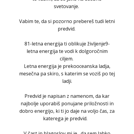
svetovanje.
Vabim te, da si pozorno prebereš tudi letni
predvid.
81-letna energija ti oblikuje življenje9-
letna energija te vodi k dolgoročnim
ciljem.
Letna energija je prekooceanska ladja,
mesečna pa skiro, s katerim se voziš po tej
ladji.
Predvid je napisan z namenom, da kar
najbolje uporabiš ponujane priložnosti in
dobro energijo, ki ti jo daje na voljo čas, za
katerega je predvid.
V čast in blagoslov mi je, da sem lahko