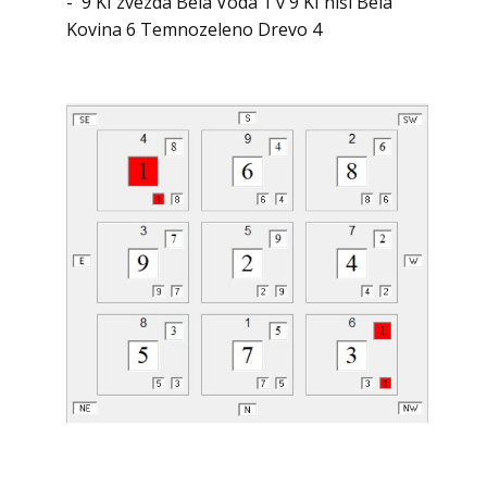
- 9 KI zvezda Bela Voda 1 v 9 KI hiši Bela
Kovina 6 Temnozeleno Drevo 4