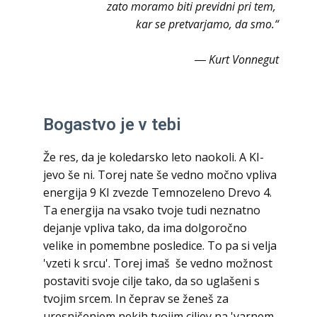
zato moramo biti previdni pri tem,
kar se pretvarjamo, da smo.“
― Kurt Vonnegut
Bogastvo je v tebi
Že res, da je koledarsko leto naokoli. A KI-
jevo še ni. Torej nate še vedno močno vpliva
energija 9 KI zvezde Temnozeleno Drevo 4.
Ta energija na vsako tvoje tudi neznatno
dejanje vpliva tako, da ima dolgoročno
velike in pomembne posledice. To pa si velja
'vzeti k srcu'. Torej imaš še vedno možnost
postaviti svoje cilje tako, da so uglašeni s
tvojim srcem. In čeprav se ženeš za
uresničenjem nekih tvojim ciljev na 'varnem