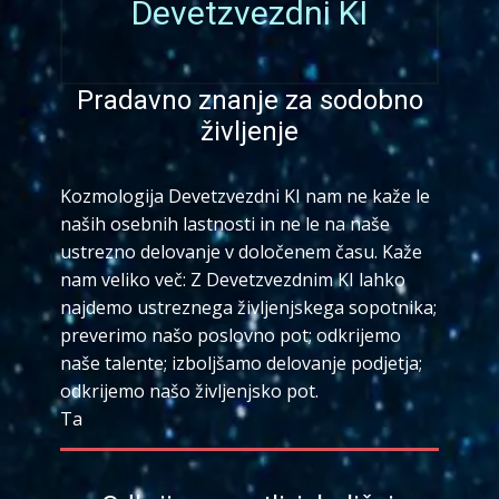
Devetzvezdni KI
Pradavno znanje za sodobno
življenje
Kozmologija Devetzvezdni KI nam ne kaže le
naših osebnih lastnosti in ne le na naše
ustrezno delovanje v določenem času. Kaže
nam veliko več: Z Devetzvezdnim KI lahko
najdemo ustreznega življenjskega sopotnika;
preverimo našo poslovno pot; odkrijemo
naše talente; izboljšamo delovanje podjetja;
odkrijemo našo življenjsko pot.
Ta