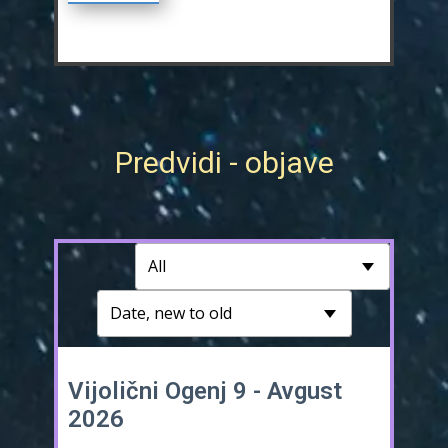
Preb
Predvidi - objave
Vijolični Ogenj 9 - Avgust
Bel
2026