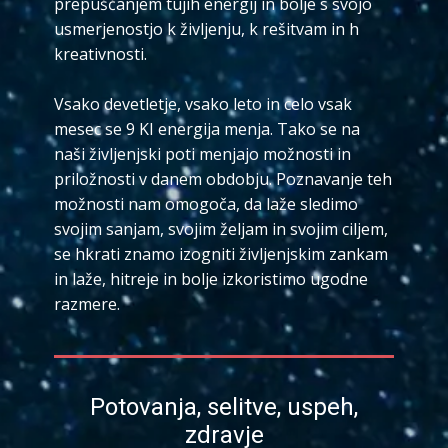
prepuščanjem tujih energij in bolje s svojo
usmerjenostjo k življenju, k rešitvam in h
kreativnosti.
Vsako devetletje, vsako leto in celo vsak
mesec se 9 KI energija menja. Tako se na
naši življenjski poti menjajo možnosti in
priložnosti v danem obdobju. Poznavanje teh
možnosti nam omogoča, da laže sledimo
svojim sanjam, svojim željam in svojim ciljem,
se hkrati znamo izogniti življenjskim zankam
in laže, hitreje in bolje izkoristimo ugodne
razmere.
Potovanja, selitve, uspeh,
zdravje