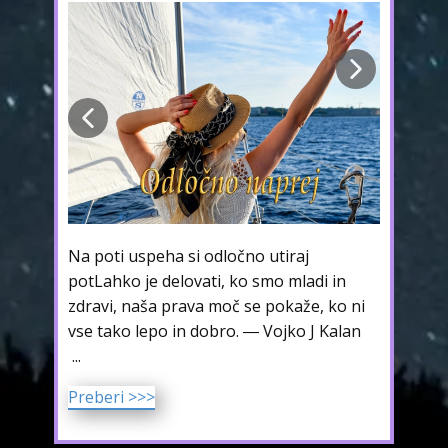
Prip
zmag.
Na poti uspeha si odločno utiraj
pres
potLahko je delovati, ko smo mladi in
stop
zdravi, naša prava moč se pokaže, ko ni
vse tako lepo in dobro. ― Vojko J Kalan
Preb
...
Preberi >>>