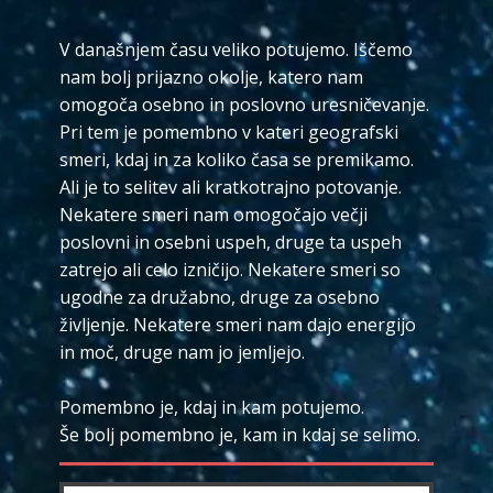
V današnjem času veliko potujemo. Iščemo
nam bolj prijazno okolje, katero nam
omogoča osebno in poslovno uresničevanje.
Pri tem je pomembno v kateri geografski
smeri, kdaj in za koliko časa se premikamo.
Ali je to selitev ali kratkotrajno potovanje.
Nekatere smeri nam omogočajo večji
poslovni in osebni uspeh, druge ta uspeh
zatrejo ali celo izničijo. Nekatere smeri so
ugodne za družabno, druge za osebno
življenje. Nekatere smeri nam dajo energijo
in moč, druge nam jo jemljejo.
Pomembno je, kdaj in kam potujemo.
Še bolj pomembno je, kam in kdaj se selimo.