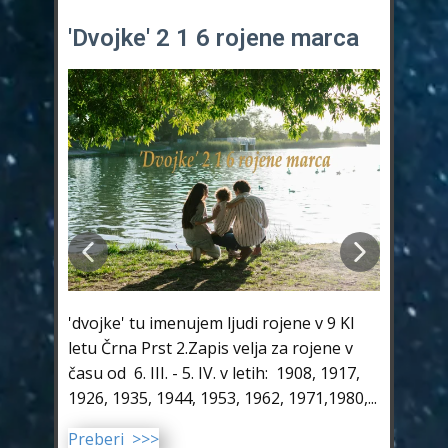
'Dvojke' 2 1 6 rojene marca
'Dv
KI 
'dvojke' tu imenujem ljudi rojene v 9 KI
letu Črna Prst 2.Zapis velja za rojene v
'dvoj
času od 6. III. - 5. IV. v letih: 1908, 1917,
letu 
1926, 1935, 1944, 1953, 1962, 1971,1980,...
roje
Tabel
Preberi >>>