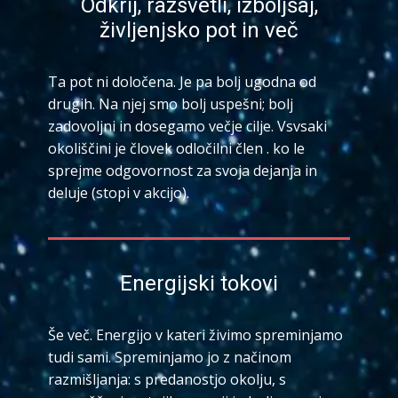
Odkrij, razsvetli, izboljšaj,
življenjsko pot in več
Ta​ pot ni določena. Je pa bolj ugodna od
drugih. Na njej smo bolj uspešni; bolj
zadovoljni in dosegamo večje cilje. Vsvsaki
okoliščini je človek odločilni člen . ko le
sprejme odgovornost za svoja dejanja in
deluje (stopi v akcijo).
Energijski tokovi
Še več. Energijo v kateri živimo spreminjamo
tudi sami. Spreminjamo jo z načinom
razmišljanja: s predanostjo okolju, s